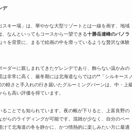
ンデ
出スキー場」は、華やかな大型リゾートとは一線を画す、地域
は、なんといってもコースから一望できる
十勝岳連峰のパノラ
山々を背景に、まるで絵画の中を滑っているような贅沢な体験
ボーダーに親しまれてきたゲレンデであり、飾らない温かみの
は非常に高く、厳冬期には北海道ならではの**「シルキース
雪の軽さと手入れの行き届いたグルーミングバーンは、中・上
からも高い評価を得ています。
いることでも知られています。夜の帳が下りると、上富良野の
ながらのライディングが可能です。混雑が少なく、自分のペー
避けて北海道の冬を静かに、かつ情熱的に楽しみたい方に最適