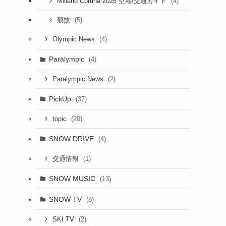
(4)
Millano Cortina 2026 空港/交通ガイド
(5)
競技
(4)
Olympic News
Paralympic
(4)
(2)
Paralympic News
PickUp
(37)
(20)
topic
SNOW DRIVE
(4)
(1)
交通情報
SNOW MUSIC
(13)
SNOW TV
(8)
(2)
SKI TV