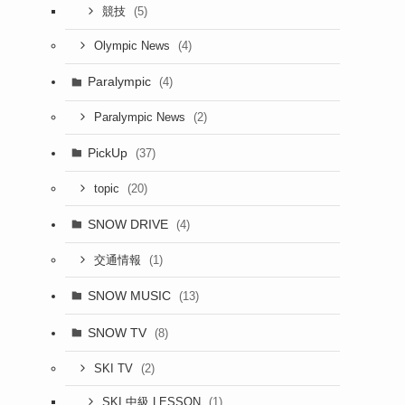
(5)
競技
(4)
Olympic News
Paralympic
(4)
(2)
Paralympic News
PickUp
(37)
(20)
topic
SNOW DRIVE
(4)
(1)
交通情報
SNOW MUSIC
(13)
SNOW TV
(8)
(2)
SKI TV
(1)
SKI 中級 LESSON