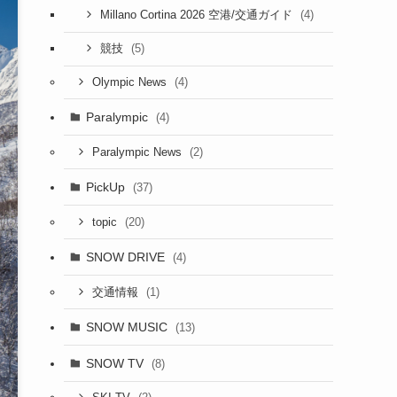
(4)
Millano Cortina 2026 空港/交通ガイド
(5)
競技
(4)
Olympic News
Paralympic
(4)
(2)
Paralympic News
PickUp
(37)
(20)
topic
SNOW DRIVE
(4)
(1)
交通情報
SNOW MUSIC
(13)
SNOW TV
(8)