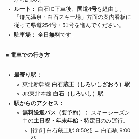
ルート：
白石IC下車後、
国道4号
を経由し、
「鎌先温泉・白石スキー場」方面の案内看板に
従って県道254号・51号を進んでください。
駐車場：
全日
無料
です。
■ 電車での行き方
最寄り駅：
東北新幹線
白石蔵王（しろいしざおう）駅
JR東北本線
白石（しろいし）駅
駅からのアクセス：
無料送迎バス（要予約）：
スキーシーズン
中の
土日祝・年末年始・特定日
のみ運行。
[行き] 白石蔵王駅 8:50発 → 白石駅 9:00
発