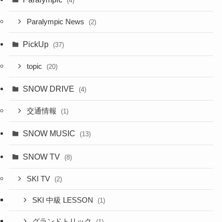
(4)
Paralympic News
(2)
PickUp
(37)
topic
(20)
SNOW DRIVE
(4)
交通情報
(1)
SNOW MUSIC
(13)
SNOW TV
(8)
SKI TV
(2)
SKI 中級 LESSON
(1)
グランドトリック
(1)