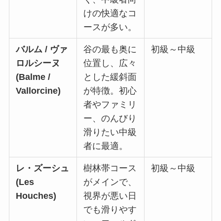
けの快適なコ
ースが多い。
バルム / ヴァ
谷の最も奥に
初級～中級
ロルシーヌ
位置し、広々
(Balme /
とした緩斜面
Vallorcine)
が特徴。初心
者やファミリ
ー、のんびり
滑りたい中級
者に最適。
レ・ズーシュ
樹林帯コース
初級～中級
(Les
がメインで、
Houches)
視界が悪い日
でも滑りやす