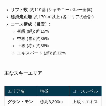
リフト数
: 約119基 (シャモニーバレー全体)
総滑走距離
: 約170km以上 (各エリアの合計)
コース構成（目安）
:
初級 (緑): 約15%
中級 (青): 約35%
上級 (赤): 約38%
エキスパート (黒): 約12%
主なスキーエリア
エリア名
特徴
コースレベル
グラン・モン
標高3,300m
上級～エキス