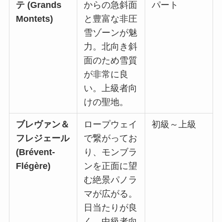
テ (Grands
からの急斜面
パート
Montets)
と豊富な非圧
雪ゾーンが魅
力。北向き斜
面のため雪質
が非常に良
い。上級者向
けの聖地。
ブレヴァン＆
ロープウェイ
初級～上級
フレジェール
で繋がってお
(Brévent-
り、モンブラ
Flégère)
ンを正面に望
む絶景パノラ
マが広がる。
日当たりが良
く、中級者向