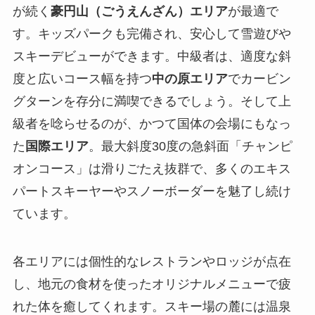
が続く
豪円山（ごうえんざん）エリア
が最適で
す。キッズパークも完備され、安心して雪遊びや
スキーデビューができます。中級者は、適度な斜
度と広いコース幅を持つ
中の原エリア
でカービン
グターンを存分に満喫できるでしょう。そして上
級者を唸らせるのが、かつて国体の会場にもなっ
た
国際エリア
。最大斜度30度の急斜面「チャンピ
オンコース」は滑りごたえ抜群で、多くのエキス
パートスキーヤーやスノーボーダーを魅了し続け
ています。
各エリアには個性的なレストランやロッジが点在
し、地元の食材を使ったオリジナルメニューで疲
れた体を癒してくれます。スキー場の麓には温泉