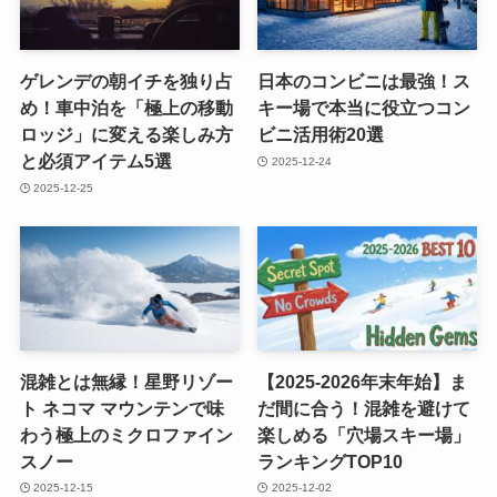
ゲレンデの朝イチを独り占
日本のコンビニは最強！ス
め！車中泊を「極上の移動
キー場で本当に役立つコン
ロッジ」に変える楽しみ方
ビニ活用術20選
と必須アイテム5選
2025-12-24
2025-12-25
混雑とは無縁！星野リゾー
【2025-2026年末年始】ま
ト ネコマ マウンテンで味
だ間に合う！混雑を避けて
わう極上のミクロファイン
楽しめる「穴場スキー場」
スノー
ランキングTOP10
2025-12-15
2025-12-02