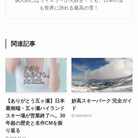
も世界に誇れる最高の雪！
関連記事
【ありがとう五ヶ瀬】日本
妙高スキーパーク 完全ガイ
最南端・五ヶ瀬ハイランド
ド
スキー場が営業終了へ。30
2026-03-17
年超の歴史と名作CMを振
り返る
2026-07-14