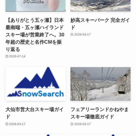
【ありがとう五ヶ瀬】日本
妙高スキーパーク 完全ガイ
最南端・五ヶ瀬ハイランド
ド
スキー場が営業終了へ。30
2026-03-17
年超の歴史と名作CMを振
り返る
2026-07-14
大仙市営大台スキー場ガイ
フェアリーランドかねやま
ド
スキー場徹底ガイド
2026-03-17
2026-03-17