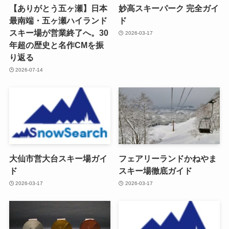
【ありがとう五ヶ瀬】日本
妙高スキーパーク 完全ガイ
最南端・五ヶ瀬ハイランド
ド
スキー場が営業終了へ。30
2026-03-17
年超の歴史と名作CMを振
り返る
2026-07-14
大仙市営大台スキー場ガイ
フェアリーランドかねやま
ド
スキー場徹底ガイド
2026-03-17
2026-03-17