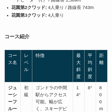
花園第2クワッド:
4人乗り / 路線長 743m
花園第3クワッド:
4人乗り
コース紹介
コー
レ
特徴
最
平
距
ス名
ベ
大
均
離
ル
斜
斜
度
度
ジュ
初
ゴンドラの中間
1
8°
8
ーシ
級
駅からアクセス
4°
0
ーフ
可能。幅が広
0
ルー
く、スキーデビ
m