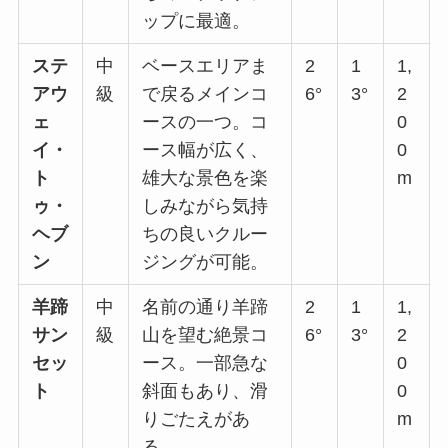
ップに最適。
ステ
中
ベースエリアま
2
1
1,
アウ
級
で戻るメインコ
6°
3°
2
ェ
ースの一つ。コ
0
イ・
ース幅が広く、
0
ト
雄大な景色を楽
m
ゥ・
しみながら気持
ヘブ
ちの良いクルー
ン
ジングが可能。
羊蹄
中
名前の通り羊蹄
2
1
1,
サン
級
山を望む絶景コ
6°
3°
2
セッ
ース。一部急な
0
ト
斜面もあり、滑
0
りごたえがあ
m
る。