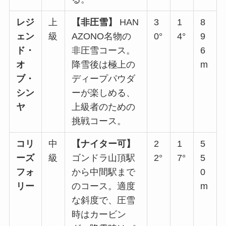
レジ
上
【非圧雪】
HAN
3
1
8
ェン
級
AZONO名物の
0°
4°
9
ド・
非圧雪コース。
6
オ
降雪後は極上の
m
ブ・
ディープパウダ
シン
ーが楽しめる、
ヤ
上級者のための
挑戦コース。
コリ
中
【ナイター可】
2
1
5
ーズ
級
ゴンドラ山頂駅
2°
7°
5
フォ
から中間駅まで
0
リー
のコース。適度
m
な斜度で、圧雪
時はカービン