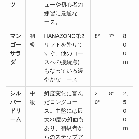
ツ
ューや初心者の
練習に最適なコ
ース。
マン
初
HANAZONO第2
8°
7°
8
ゴー
級
リフトを降りて
0
サラ
すぐ。他のコー
0
ダ
スへの接続点に
m
もなっている緩
やかなコース。
シル
中
斜度変化に富ん
2
8°
2,
バー
級
だロングコー
0°
5
ドリ
ス。中盤には最
0
ーム
大20度の斜面も
0
あり、初級者か
m
らのステップア