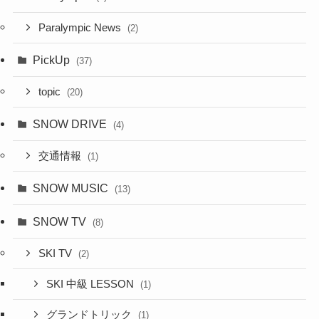
Paralympic News
(2)
PickUp
(37)
topic
(20)
SNOW DRIVE
(4)
交通情報
(1)
SNOW MUSIC
(13)
SNOW TV
(8)
SKI TV
(2)
SKI 中級 LESSON
(1)
グランドトリック
(1)