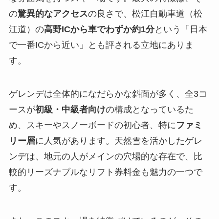
の
驚異的なアクセス
の良さで、松江自動車道（松
江道）の
高野ICから車でわずか約1分
という「日本
で一番ICから近い」とも評される立地にありま
す。
ゲレンデは全体的になだらかな斜面が多く、全3コ
ースが
初級・中級者向け
の構成となっているた
め、スキーやスノーボードの初心者、特に
ファミ
リー層
に人気があります。天然雪を活かしたゲレ
ンデは、地元の人がメインの穴場的な存在で、比
較的リーズナブルなリフト券料金も魅力の一つで
す。