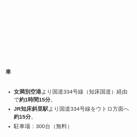
車
女満別空港
より国道334号線（知床国道）経由
で
約1時間15分
。
JR知床斜里駅
より国道334号線をウトロ方面へ
約15分
。
駐車場：300台（無料）