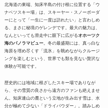
北海道の東端、知床半島の付け根に位置する「ウ
ナベツスキー場」は、スキーヤー・スノーボーダ
ーにとって「一生に一度は訪れたい」と言わしめ
る、まさに秘境のゲレンデです。最大の魅力は、
なんといっても滑走中に眼下に広がる
オホーツク
海のパノラマビュー
。冬の最盛期には、真っ白な
海原を埋め尽くす「流氷」を眺めながらクルージ
ングを楽しむという、世界でも類を見ない贅沢な
体験が可能です。
歴史的には地域に根ざしたスキー場でありなが
ら、その雪質の良さから遠方のファンも絶えませ
ん。知床連山の麓という立地が生み出す雪は、水
分が極めて少ない「ドライパウダー」。踏みしめ