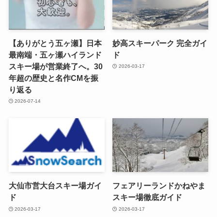
【ありがとう五ヶ瀬】日本
妙高スキーパーク 完全ガイ
最南端・五ヶ瀬ハイランド
ド
スキー場が営業終了へ。30
2026-03-17
年超の歴史と名作CMを振
り返る
2026-07-14
大仙市営大台スキー場ガイ
フェアリーランドかねやま
ド
スキー場徹底ガイド
2026-03-17
2026-03-17