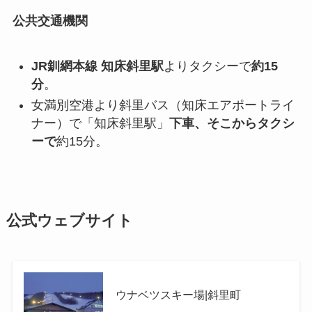
公共交通機関
JR釧網本線 知床斜里駅
よりタクシーで
約15
分
。
女満別空港より斜里バス（知床エアポートライ
ナー）で「知床斜里駅」
下車、そこからタクシ
ーで
約15分。
公式ウェブサイト
ウナベツスキー場|斜里町