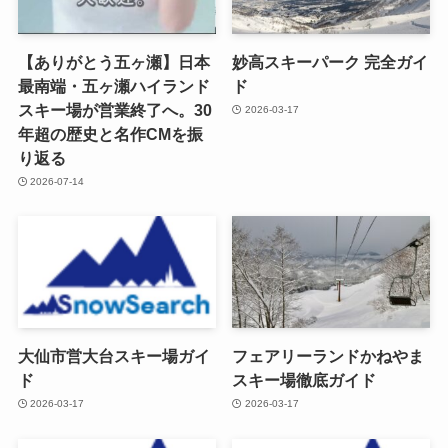
【ありがとう五ヶ瀬】日本
妙高スキーパーク 完全ガイ
最南端・五ヶ瀬ハイランド
ド
スキー場が営業終了へ。30
2026-03-17
年超の歴史と名作CMを振
り返る
2026-07-14
大仙市営大台スキー場ガイ
フェアリーランドかねやま
ド
スキー場徹底ガイド
2026-03-17
2026-03-17