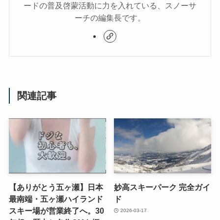
ードの普及啓蒙活動に力を入れている、スノーサ
ーチの編集長です。
関連記事
【ありがとう五ヶ瀬】日本
妙高スキーパーク 完全ガイ
最南端・五ヶ瀬ハイランド
ド
スキー場が営業終了へ。30
2026-03-17