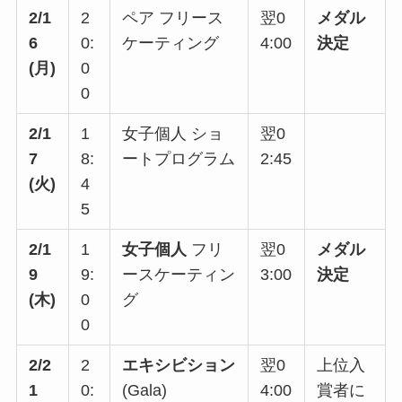
2/1
2
ペア フリース
翌0
メダル
6
0:
ケーティング
4:00
決定
(月)
0
0
2/1
1
女子個人 ショ
翌0
7
8:
ートプログラム
2:45
(火)
4
5
2/1
1
女子個人
フリ
翌0
メダル
9
9:
ースケーティン
3:00
決定
(木)
0
グ
0
2/2
2
エキシビション
翌0
上位入
1
0:
(Gala)
4:00
賞者に