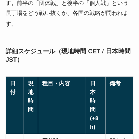
す。前半の「団体戦」と後半の「個人戦」という
長丁場をどう戦い抜くか、各国の戦略が問われま
す
。
詳細スケジュール（現地時間 CET / 日本時間
JST）
日
現
種目・内容
日
備考
付
地
本
時
時
間
間
(+8
h)