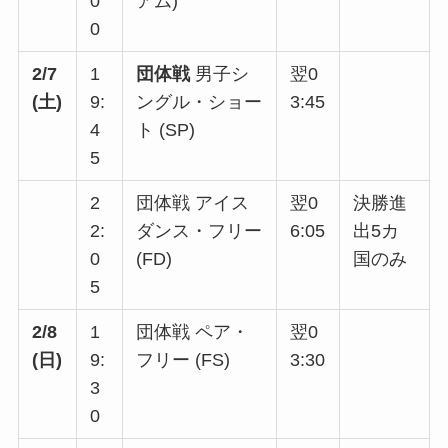
0
アム)
0
2/7
1
団体戦
男子シ
翌0
(土)
9:
ングル・ショー
3:45
4
ト (SP)
5
2
団体戦 アイス
翌0
決勝進
2:
ダンス・フリー
6:05
出5カ
0
(FD)
国のみ
5
2/8
1
団体戦 ペア・
翌0
(日)
9:
フリー (FS)
3:30
3
0