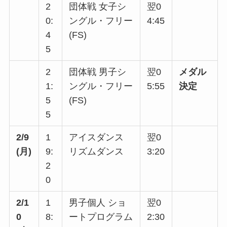
2
団体戦 女子シ
翌0
0:
ングル・フリー
4:45
4
(FS)
5
2
団体戦 男子シ
翌0
メダル
1:
ングル・フリー
5:55
決定
5
(FS)
5
2/9
1
アイスダンス
翌0
(月)
9:
リズムダンス
3:20
2
0
2/1
1
男子個人 ショ
翌0
0
8:
ートプログラム
2:30