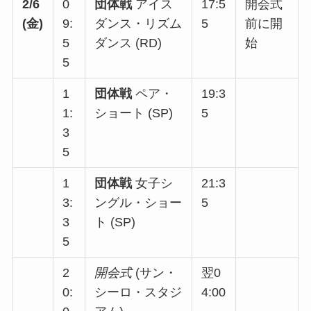
2/6
0
団体戦
アイス
17:5
開会式
(金)
9:
ダンス・リズム
5
前に開
5
ダンス (RD)
始
5
1
団体戦
ペア・
19:3
1:
ショート (SP)
5
3
5
1
団体戦
女子シ
21:3
3:
ングル・ショー
5
3
ト (SP)
5
2
開会式
(サン・
翌0
0:
シーロ・スタジ
4:00