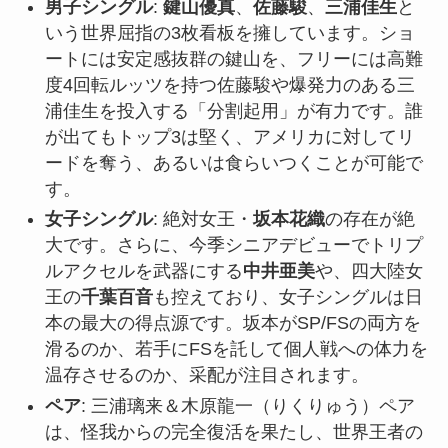
男子シングル
:
鍵山優真
、
佐藤駿
、
三浦佳生
と
いう世界屈指の3枚看板を擁しています。ショ
ートには安定感抜群の鍵山を、フリーには高難
度4回転ルッツを持つ佐藤駿や爆発力のある三
浦佳生を投入する「分割起用」が有力です。誰
が出てもトップ3は堅く、アメリカに対してリ
ードを奪う、あるいは食らいつくことが可能で
す。
女子シングル
: 絶対女王・
坂本花織
の存在が絶
大です。さらに、今季シニアデビューでトリプ
ルアクセルを武器にする
中井亜美
や、四大陸女
王の
千葉百音
も控えており、女子シングルは日
本の最大の得点源です。坂本がSP/FSの両方を
滑るのか、若手にFSを託して個人戦への体力を
温存させるのか、采配が注目されます。
ペア
: 三浦璃来＆木原龍一（りくりゅう）ペア
は、怪我からの完全復活を果たし、世界王者の