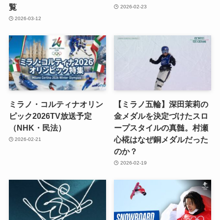
覧
2026-02-23
2026-03-12
ミラノ・コルティナオリン
【ミラノ五輪】深田茉莉の
ピック2026TV放送予定
金メダルを決定づけたスロ
（NHK・民法）
ープスタイルの真髄。村瀬
心椛はなぜ銅メダルだった
2026-02-21
のか？
2026-02-19