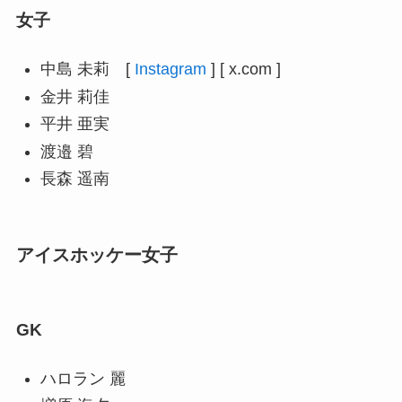
女子
中島 未莉 [
Instagram
] [ x.com ]
⾦井 莉佳
平井 亜実
渡邉 碧
⻑森 遥南
アイスホッケー女子
GK
ハロラン 麗