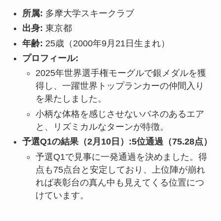
所属:
多摩大学スキークラブ
出身:
東京都
年齢:
25歳（2000年9月21日生まれ）
プロフィール:
2025年世界選手権モーグルで銀メダルを獲
得し、一躍世界トップランカーの仲間入り
を果たしました。
小柄な体格を感じさせないバネのあるエア
と、リズミカルなターンが特徴。
予選Q1の結果（2月10日）:
5位通過（75.28点）
予選Q1で見事に一発通過を決めました。得
点も75点台と安定しており、上位陣が崩れ
れば表彰台の真ん中も見えてくる位置につ
けています。