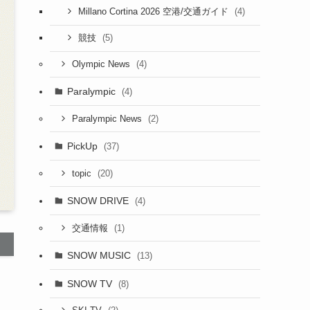
(4)
Millano Cortina 2026 空港/交通ガイド
(5)
競技
(4)
Olympic News
Paralympic
(4)
(2)
Paralympic News
PickUp
(37)
(20)
topic
SNOW DRIVE
(4)
(1)
交通情報
SNOW MUSIC
(13)
SNOW TV
(8)